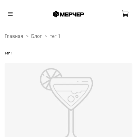
Главная
Блог
тег 1
тег 1