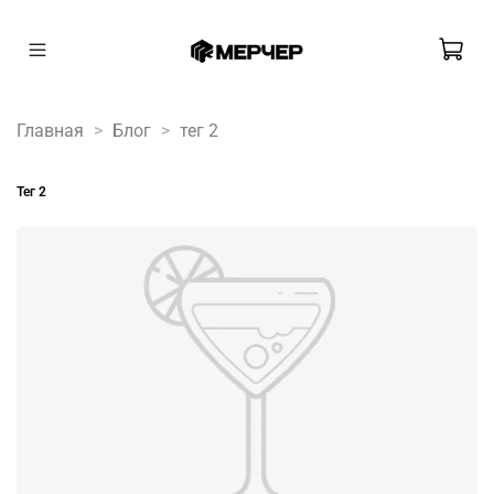
Главная
Блог
тег 2
тег 2